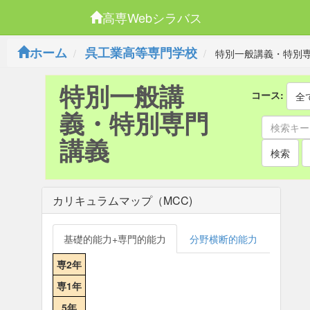
高専Webシラバス
ホーム
呉工業高等専門学校
特別一般講義・特別
特別一般講
コース:
全
義・特別専門
講義
検索
カリキュラムマップ（MCC)
基礎的能力+専門的能力
分野横断的能力
専2年
専1年
5年