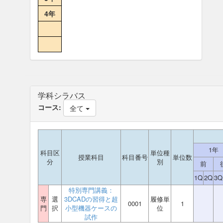
4年
学科シラバス
コース:
全て
1年
科目区
単位種
授業科目
科目番号
単位数
分
別
前
1Q
2Q
3Q
特別専門講義：
専
選
3DCADの習得と超
履修単
0001
1
門
択
小型機器ケースの
位
試作