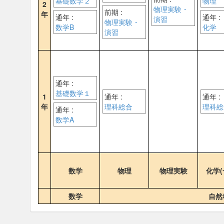
基礎数学２
物理
2
物理実験・
前期 :
年
通年 :
通年 :
演習
物理実験・
数学B
化学
演習
通年 :
基礎数学１
1
通年 :
通年 :
年
理科総合
理科総
通年 :
数学A
数学
物理
物理実験
化学(
数学
自然