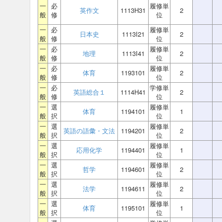
一
必
履修単
英作文
1113H31
2
般
修
位
一
必
履修単
日本史
1113I21
2
般
修
位
一
必
履修単
地理
1113I41
2
般
修
位
一
必
履修単
体育
1193101
2
般
修
位
一
必
学修単
英語総合１
1114H41
2
般
修
位
一
選
履修単
体育
1194101
1
般
択
位
一
選
履修単
英語の語彙・文法
1194201
2
般
択
位
一
選
履修単
応用化学
1194401
1
般
択
位
一
選
履修単
哲学
1194601
2
般
択
位
一
選
履修単
法学
1194611
2
般
択
位
一
選
履修単
体育
1195101
1
般
択
位