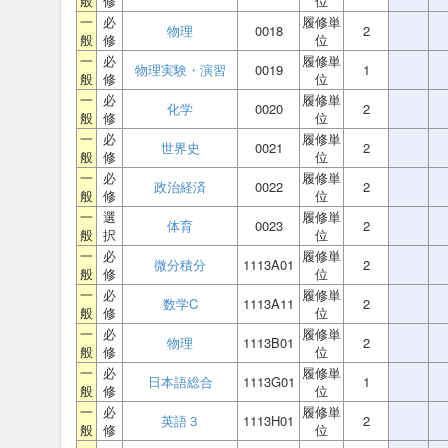
般
修
位
一
必
履修単
物理
0018
2
般
修
位
一
必
履修単
物理実験・演習
0019
1
般
修
位
一
必
履修単
化学
0020
2
般
修
位
一
必
履修単
世界史
0021
2
般
修
位
一
必
履修単
政治経済
0022
2
般
修
位
一
選
履修単
体育
0023
2
般
択
位
一
必
履修単
微分積分
1113A01
2
般
修
位
一
必
履修単
数学C
1113A11
2
般
修
位
一
必
履修単
物理
1113B01
2
般
修
位
一
必
履修単
日本語総合
1113G01
1
般
修
位
一
必
履修単
英語３
1113H01
2
般
修
位