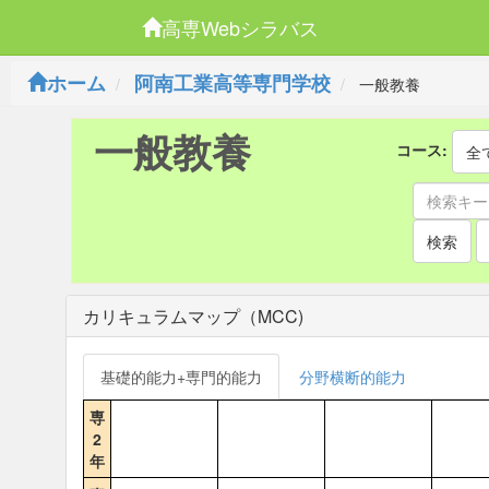
高専Webシラバス
ホーム
阿南工業高等専門学校
一般教養
一般教養
コース:
全
検索
カリキュラムマップ（MCC)
基礎的能力+専門的能力
分野横断的能力
専
2
年