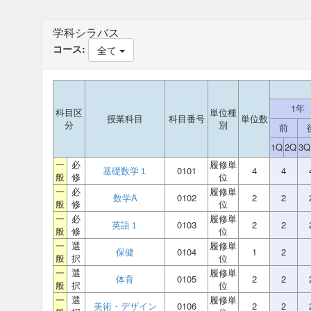
学科シラバス
コース:
全て
1年
科目区
単位種
授業科目
科目番号
単位数
分
別
前
1Q
2Q
3Q
一
必
履修単
基礎数学１
0101
4
4
般
修
位
一
必
履修単
数学A
0102
2
2
般
修
位
一
必
履修単
英語１
0103
2
2
般
修
位
一
選
履修単
保健
0104
1
2
般
択
位
一
選
履修単
体育
0105
2
2
般
択
位
一
選
履修単
美術・デザイン
0106
2
2