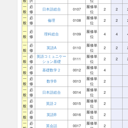
般
択
位
一
必
履修単
日本語総合
0107
2
2
般
修
位
一
必
履修単
倫理
0108
2
2
般
修
位
一
必
履修単
理科総合
0109
4
4
般
修
位
一
必
履修単
英語A
0110
2
2
般
修
位
一
必
英語コミュニケー
履修単
0111
2
2
般
修
ション基礎
位
一
必
履修単
基礎数学２
0012
4
般
修
位
一
必
履修単
数学B
0013
2
般
修
位
一
必
履修単
日本語総合
0014
2
般
修
位
一
必
履修単
英語２
0015
2
般
修
位
一
必
履修単
英語B
0016
2
般
修
位
一
必
履修単
英会話
0017
2