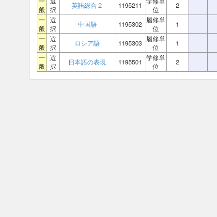
一
選
学修単
英語総合２
1195211
2
般
択
位
一
選
履修単
中国語
1195302
1
般
択
位
一
選
履修単
ロシア語
1195303
1
般
択
位
一
選
学修単
日本語の表現
1195501
2
般
択
位