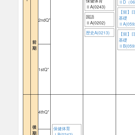
保健体育
ⅡD（06
ⅡA(0243)
【留】
国語
基礎
2ndQ*
ⅡA(0202)
ⅡA(059
歴史A(0213)
【留】
基礎
前
ⅡB(059
期
1stQ*
4thQ*
後
保健体育
期
ⅠB(0242)