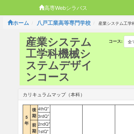
高専Webシラバス
ホーム
八戸工業高等専門学校
産業システム工学
産業システム
コース:
全
工学科機械シ
ステムデザイ
ンコース
カリキュラムマップ（本科）
4thQ*
後
期
3rdQ*
5
年
2ndQ*
前
期
1stQ*