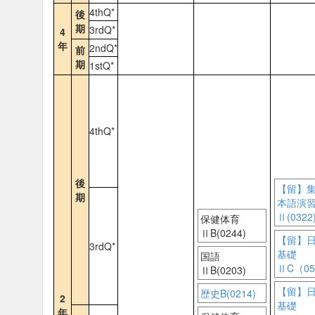
4thQ*
後
期
3rdQ*
4
年
2ndQ*
前
期
1stQ*
4thQ*
後
【留】
期
本語演
Ⅱ(0322
保健体育
ⅡB(0244)
【留】
3rdQ*
基礎
国語
ⅡC（05
ⅡB(0203)
【留】
歴史B(0214)
2
基礎
年