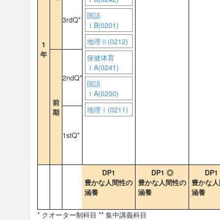
国語
3rdQ*
ⅠB(0201)
地理Ⅱ(0212)
1
年
保健体育
ⅠA(0241)
2ndQ*
国語
ⅠA(0200)
前
地理Ⅰ(0211)
期
1stQ*
DP1
DP1 ◎
DP1
豊かな人間性の
豊かな人間性の
豊かな人
涵養
涵養
涵養
* クオーター制科目 ** 集中講義科目