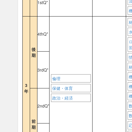
1stQ*
4thQ*
後
期
3rdQ*
倫理
3
保健・体育
年
政治・経済
2ndQ*
前
期