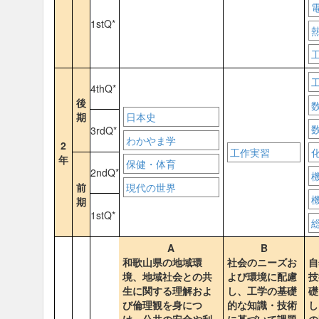
1stQ*
4thQ*
後
期
日本史
3rdQ*
わかやま学
2
工作実習
年
保健・体育
2ndQ*
前
現代の世界
期
1stQ*
A
B
和歌山県の地域環
社会のニーズお
自
境、地域社会との共
よび環境に配慮
技
生に関する理解およ
し、工学の基礎
礎
び倫理観を身につ
的な知識・技術
し