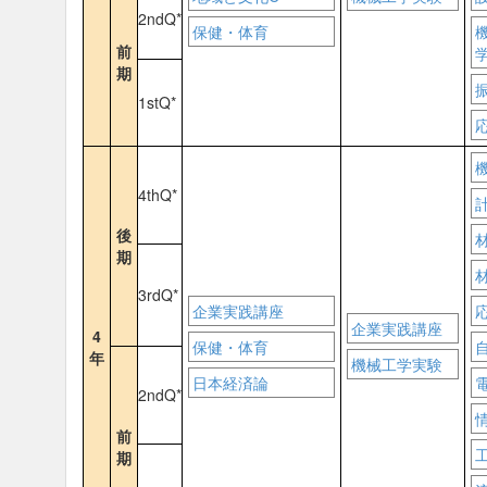
2ndQ*
保健・体育
前
期
1stQ*
4thQ*
後
期
3rdQ*
企業実践講座
企業実践講座
4
保健・体育
年
機械工学実験
日本経済論
2ndQ*
前
期