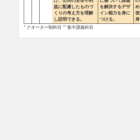
け、公共の安全や利
に基づいて課題
の
益に配慮したものづ
を解決するデザ
め
くりの考え方を理解
イン能力を身に
使
し説明できる。
つける。
身
* クオーター制科目 ** 集中講義科目