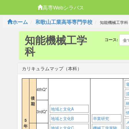
高専Webシラバス
ホーム
和歌山工業高等専門学校
知能機械工学科
知能機械工学
コース:
全
科
カリキュラムマップ（本科）
4thQ*
後
期
地域と文化A
3rdQ*
地域と文化B
卒業研究
5
年
地域と文化C
機械工学実験