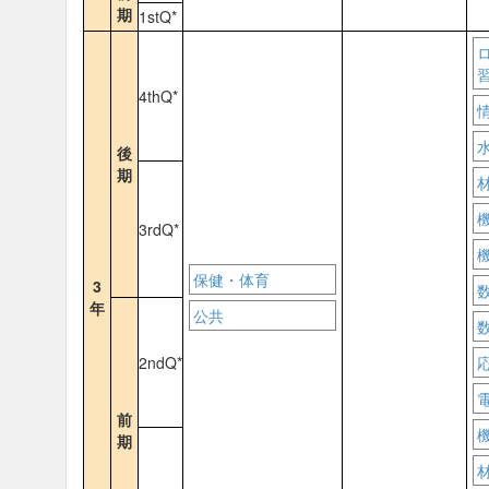
期
1stQ*
4thQ*
後
期
3rdQ*
保健・体育
3
年
公共
2ndQ*
前
期