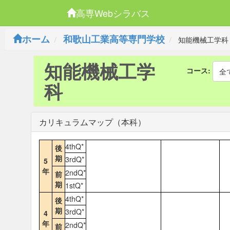
高専Webシラバス
ホーム
和歌山工業高等専門学校
知能機械工学科
知能機械工学
コース:
全
科
カリキュラムマップ（本科）
4thQ*
後
期
3rdQ*
5
年
2ndQ*
前
期
1stQ*
4thQ*
後
期
3rdQ*
4
年
2ndQ*
前