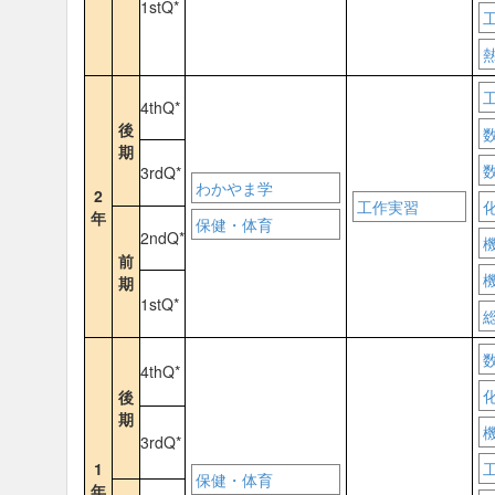
1stQ*
4thQ*
後
期
3rdQ*
わかやま学
2
工作実習
年
保健・体育
2ndQ*
前
期
1stQ*
4thQ*
後
期
3rdQ*
1
保健・体育
年