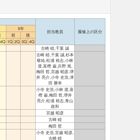
5年
担当教員
履修上の区分
後
前
後
4Q
1Q
2Q
3Q
4Q
古崎 睦,千葉 誠
古崎 睦,千葉 誠,杉本
敬祐,松浦 裕志,小林
渡,富樫 巌,兵野 篤,
梅田 哲,宮越 昭彦,堺
井 亮介,小寺 史浩,津
田 勝幸
小寺 史浩,小林 渡,富
樫 巌,梅田 哲,堺井
亮介,松浦 裕志,青山
政和
宮越 昭彦
古崎 睦
梅田 哲
小寺 史浩,宮越 昭彦,
古崎 睦