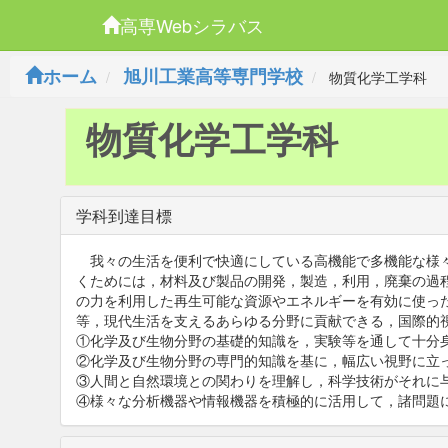
高専Webシラバス
ホーム
旭川工業高等専門学校
物質化学工学科
物質化学工学科
学科到達目標
我々の生活を便利で快適にしている高機能で多機能な様々
くためには，材料及び製品の開発，製造，利用，廃棄の過
の力を利用した再生可能な資源やエネルギーを有効に使っ
等，現代生活を支えるあらゆる分野に貢献できる，国際的
①
化学及び生物分野の基礎的知識を，実験等を通して十分
②
化学及び生物分野の専門的知識を基に，幅広い視野に立
③
人間と自然環境との関わりを理解し，科学技術がそれに
④
様々な分析機器や情報機器を積極的に活用して，諸問題