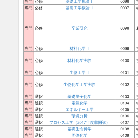
専門
必修
基礎工学概論Ⅰ
0096
専門
必修
基礎工学概論Ⅱ
0097
専門
必修
卒業研究
0098
専門
必修
材料化学Ⅱ
0099
専門
必修
材料化学実験
0100
専門
必修
生物工学Ⅱ
0101
専門
必修
生物化学工学実験
0102
専門
選択
基礎量子化学
0103
専門
選択
電気化学
0104
専門
選択
エネルギー工学
0105
専門
選択
環境分析
0106
専門
選択
プロセス工学（2017年度非開講）
0107
専門
選択
基礎生命科学
0108
専門
選択
固体化学
0109