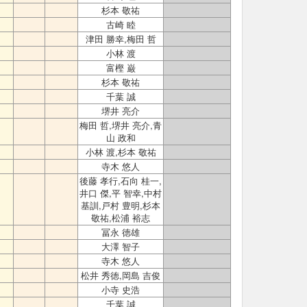
杉本 敬祐
古崎 睦
津田 勝幸,梅田 哲
小林 渡
富樫 巌
杉本 敬祐
千葉 誠
堺井 亮介
梅田 哲,堺井 亮介,青
山 政和
小林 渡,杉本 敬祐
寺木 悠人
後藤 孝行,石向 桂一,
井口 傑,平 智幸,中村
基訓,戸村 豊明,杉本
敬祐,松浦 裕志
冨永 徳雄
大澤 智子
寺木 悠人
松井 秀徳,岡島 吉俊
小寺 史浩
千葉 誠