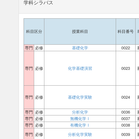
学科シラバス
科目区分
授業科目
科目番号
専門
必修
基礎化学
0022
専門
必修
化学基礎演習
0023
専門
必修
基礎化学実験
0024
専門
必修
分析化学
0036
専門
必修
無機化学Ⅰ
0037
専門
必修
有機化学Ⅰ
0038
専門
必修
分析化学実験
0039