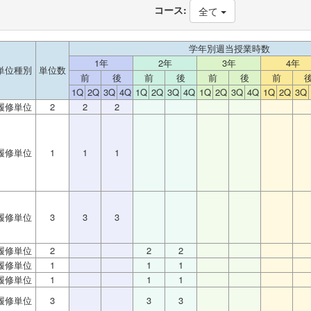
コース:
全て
学年別週当授業時数
1年
2年
3年
4年
単位種別
単位数
前
後
前
後
前
後
前
1Q
2Q
3Q
4Q
1Q
2Q
3Q
4Q
1Q
2Q
3Q
4Q
1Q
2Q
3Q
履修単位
2
2
2
履修単位
1
1
1
履修単位
3
3
3
履修単位
2
2
2
履修単位
1
1
1
履修単位
1
1
1
履修単位
3
3
3