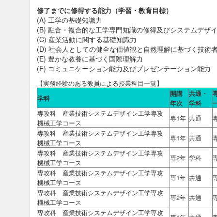
修了までに修得する能力（学習・教育目標）
(A) 工学の基礎知識力
(B) 融合・複合的な工学専門知識の修得及びシステムデザ
(C) 産業活動に関する基礎知識力
(D) 社会人としての健全な価値観と自然理解に基づく技術
(E) 豊かな教養に基づく国際理解力
(F) コミュニケーション能力及びプレゼンテーション能力
【実務経験のある教員による授業科目一覧】
開講
共通・
学科
年次
学科
専攻科 産業技術システムデザイン工学専攻
専1年
共通
機械工学コース
専攻科 産業技術システムデザイン工学専攻
専1年
共通
機械工学コース
専攻科 産業技術システムデザイン工学専攻
専2年
学科
機械工学コース
専攻科 産業技術システムデザイン工学専攻
専1年
共通
機械工学コース
専攻科 産業技術システムデザイン工学専攻
専2年
共通
機械工学コース
専攻科 産業技術システムデザイン工学専攻