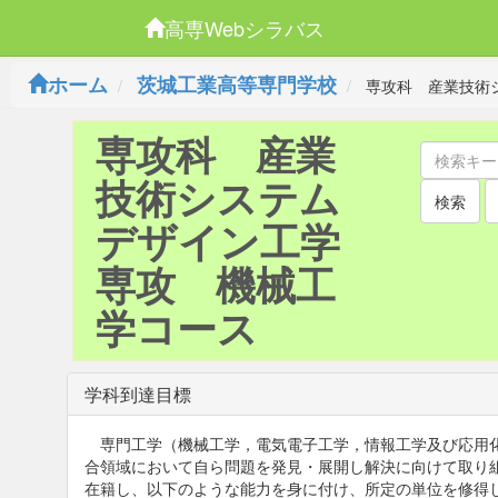
高専Webシラバス
ホーム
茨城工業高等専門学校
専攻科 産業技術
専攻科 産業
技術システム
検索
デザイン工学
専攻 機械工
学コース
学科到達目標
専門工学（機械工学，電気電子工学，情報工学及び応用化
合領域において自ら問題を発見・展開し解決に向けて取り
在籍し、以下のような能力を身に付け、所定の単位を修得