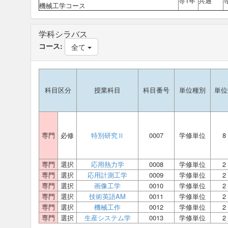
専1年
共通
機械工学コース
学科シラバス
コース:
全て
科目区分
授業科目
科目番号
単位種別
単位
専門
必修
特別研究Ⅱ
0007
学修単位
8
専門
選択
応用熱力学
0008
学修単位
2
専門
選択
応用計測工学
0009
学修単位
2
専門
選択
画像工学
0010
学修単位
2
専門
選択
技術英語AM
0011
学修単位
2
専門
選択
機械工作
0012
学修単位
2
専門
選択
生産システム学
0013
学修単位
2