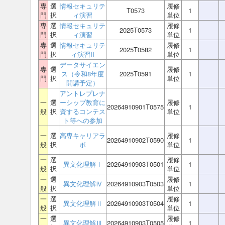
専
選
情報セキュリテ
履修
T0573
1
門
択
ィ演習
単位
専
選
情報セキュリテ
履修
2025T0573
1
門
択
ィ演習
単位
専
選
情報セキュリテ
履修
2025T0582
1
門
択
ィ演習II
単位
データサイエン
専
選
履修
ス（令和8年度
2025T0591
1
門
択
単位
開講予定）
アントレプレナ
一
選
ーシップ教育に
履修
20264910901T0575
1
般
択
資するコンテス
単位
ト等への参加
一
選
高専キャリアラ
履修
20264910902T0590
1
般
択
ボ
単位
一
選
履修
異文化理解Ⅰ
20264910903T0501
1
般
択
単位
一
選
履修
異文化理解Ⅳ
20264910903T0503
1
般
択
単位
一
選
履修
異文化理解Ⅱ
20264910903T0504
1
般
択
単位
一
選
履修
異文化理解Ⅲ
20264910903T0505
1