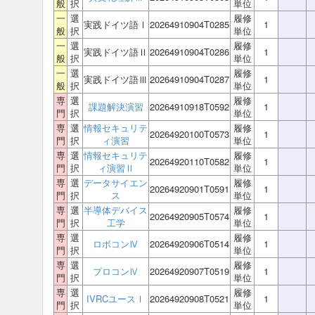
般
択
単位
一
選
履修
実践ドイツ語Ⅰ
20264910904T0285
1
般
択
単位
一
選
履修
実践ドイツ語Ⅱ
20264910904T0286
1
般
択
単位
一
選
履修
実践ドイツ語Ⅲ
20264910904T0287
1
般
択
単位
専
選
履修
課題解決演習
20264910918T0592
1
門
択
単位
専
選
情報セキュリテ
履修
20264920100T0573
1
門
択
ィ演習
単位
専
選
情報セキュリテ
履修
20264920110T0582
1
門
択
ィ演習Ⅱ
単位
専
選
データサイエン
履修
20264920901T0591
1
門
択
ス
単位
専
選
半導体デバイス
履修
20264920905T0574
1
門
択
工学
単位
専
選
履修
ロボコンⅣ
20264920906T0514
1
門
択
単位
専
選
履修
プロコンⅣ
20264920907T0519
1
門
択
単位
専
選
履修
IVRCユースⅠ
20264920908T0521
1
門
択
単位