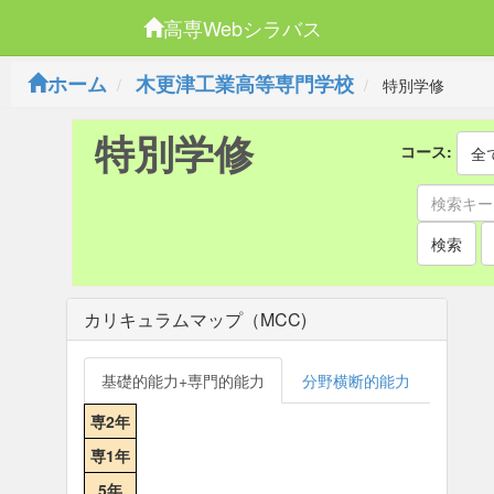
高専Webシラバス
ホーム
木更津工業高等専門学校
特別学修
特別学修
コース:
全
検索
カリキュラムマップ（MCC)
基礎的能力+専門的能力
分野横断的能力
専2年
専1年
5年