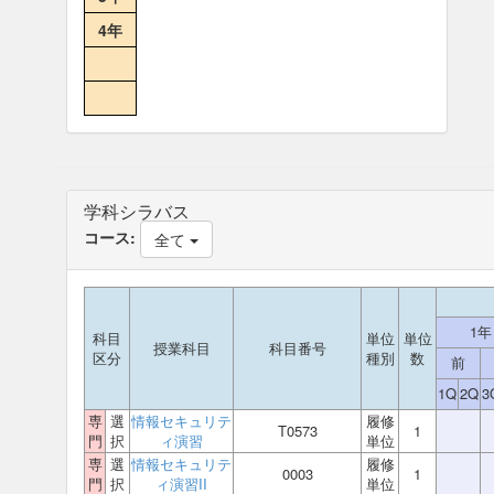
4年
学科シラバス
コース:
全て
1年
科目
単位
単位
授業科目
科目番号
区分
種別
数
前
1Q
2Q
3
専
選
情報セキュリテ
履修
T0573
1
門
択
ィ演習
単位
専
選
情報セキュリテ
履修
0003
1
門
択
ィ演習II
単位