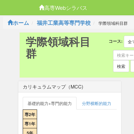
高専Webシラバス
ホーム
福井工業高等専門学校
学際領域科目群
学際領域科目
コース:
全
群
検索
カリキュラムマップ（MCC)
基礎的能力+専門的能力
分野横断的能力
専2年
専1年
5年