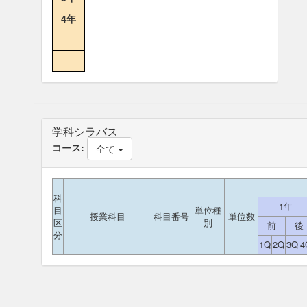
4年
学科シラバス
コース:
全て
科
1年
目
単位種
授業科目
科目番号
単位数
区
別
前
後
分
1Q
2Q
3Q
4