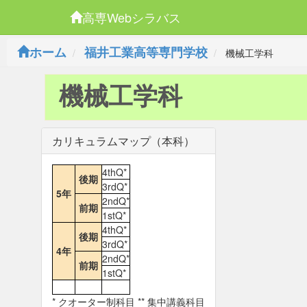
高専Webシラバス
ホーム
福井工業高等専門学校
機械工学科
機械工学科
カリキュラムマップ（本科）
4thQ*
後期
3rdQ*
5年
2ndQ*
前期
1stQ*
4thQ*
後期
3rdQ*
4年
2ndQ*
前期
1stQ*
* クオーター制科目 ** 集中講義科目