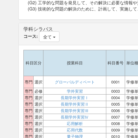
(G2) 工学的な問題を発見して、その解決に必要な情報
(G3) 技術的な問題の解決のために、計画して、実施し
学科シラバス
コース:
全て
科目区分
授業科目
科目番号
単位
専門
選択
グローバルディベート
0001
学修
専門
必修
学外実習
0003
学修
専門
選択
長期学外実習Ⅰ
0004
学修
専門
選択
長期学外実習Ⅱ
0005
学修
専門
選択
長期学外実習Ⅲ
0006
学修
専門
選択
長期学外実習Ⅳ
0007
学修
専門
選択
応用解析
0008
学修
専門
選択
応用代数
0009
学修
専門
選択
量子物理
0010
学修