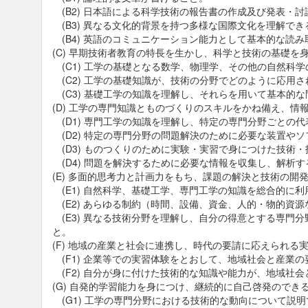
(B2) 日本語による科学技術の報告書の作成及び発表・
(B3) 異なる文化的背景を持つ多様な国際文化を理解でき
(B4) 英語のコミュニケーション能力として基本的な読
(C) 早期技術者教育の特長を生かし、科学と技術の基礎
(C1) 工学の基礎となる数学、物理学、その他の自然科
(C2) 工学の基礎知識が、技術の分野でどのように応用
(C3) 基礎工学の知識を理解し、それらを用いて基本的
(D) 工学の専門知識とものづくりのスキルをかね備え、情
(D1) 専門工学の知識を理解し、特定の専門分野ごとの
(D2) 特定の専門分野の問題解決のために必要な装置や
(D3) ものつくりのために実験・実習で身につけた技術
(D4) 問題を解決するために必要な情報を収集し、解析
(E) 多面的思考力と計画力をもち、課題の解決と技術の開
(E1) 自然科学、基礎工学、専門工学の知識を総合的に
(E2) あらゆる制約（時間、設備、資金、人的・物的資
(E3) 異なる技術分野を理解し、自分の得意とする専門
と。
(F) 地域の産業と社会に連携し、時代の要請に応えられる
(F1) 企業等での実習体験をとおして、地域社会と産業
(F2) 自分が身に付けた技術的な知識や能力が、地域社
(G) 自発的学習能力を身につけ、継続的に自己啓発のでき
(G1) 工学の専門分野における技術的な動向について説