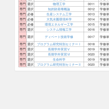
専門
選択
物理工学
0011
学修
専門
選択
知的財産権概論
0012
学修
専門
必修
生産システム工学
0013
学修
専門
必修
大気水圏環境科学
0014
学修
専門
必修
環境エネルギー工学
0015
学修
専門
選択
システム情報工学
0016
学修
専門
選択
ディベート技術学修
0017
学修
専門
選択
プログラム研究特別セミナーⅠ
0018
学修
専門
選択
長期学外実習Ⅴ
0019
学修
専門
選択
長期学外実習Ⅵ
0020
学修
専門
選択
生命科学
0019
学修
専門
選択
プログラム研究特別セミナーⅡ
0020
学修