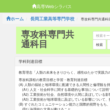
高専Webシラバス
ホーム
長岡工業高等専門学校
専攻科専門共通科
専攻科専門共
通科目
検索
学科到達目標
教育理念「人類の未来をきりひらく、感性ゆたかで実践力
専攻科課程の教育目標と学習・教育到達目標
(A) 人類の福祉と地球環境に配慮できる人間性と倫理観を
(A1) 人文・社会科学に関する基礎的な事項について説明
(A2) 工業技術が社会、自然環境や人間に及ぼしている
(A3) 工業技術が地球環境に及ぼしている影響について
(B) すぐれたコミュニケーション能力と国際的視野をも
(B1) 論理的な文章が書けること。