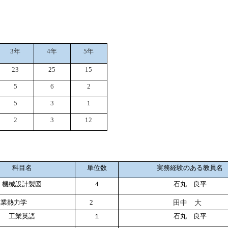
3
年
4
年
5
年
23
25
15
5
6
2
5
3
1
2
3
12
科目名
単位数
実務経験のある教員名
機械設計製図
4
石丸 良平
田中 大
熱力学
2
工業英語
１
石丸 良平