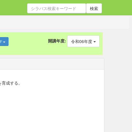
検索
開講年度:
令和06年度
DF
を育成する。