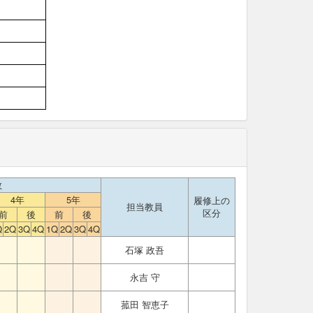
数
4年
5年
履修上の
担当教員
区分
前
後
前
後
Q
2Q
3Q
4Q
1Q
2Q
3Q
4Q
石塚 政吾
永吉 守
菰田 智恵子