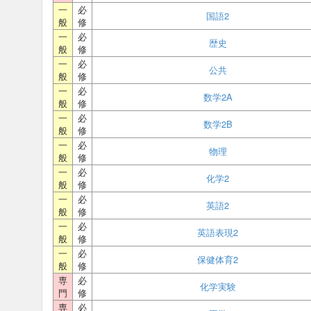
一
必
国語2
般
修
一
必
歴史
般
修
一
必
公共
般
修
一
必
数学2A
般
修
一
必
数学2B
般
修
一
必
物理
般
修
一
必
化学2
般
修
一
必
英語2
般
修
一
必
英語表現2
般
修
一
必
保健体育2
般
修
専
必
化学実験
門
修
専
必