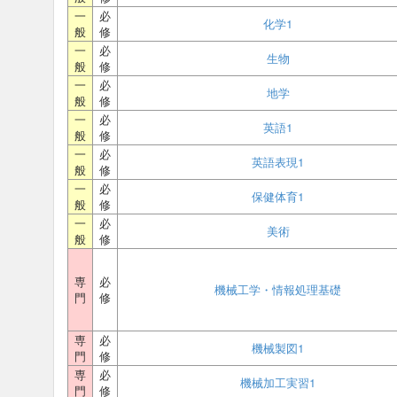
一
必
化学1
般
修
一
必
生物
般
修
一
必
地学
般
修
一
必
英語1
般
修
一
必
英語表現1
般
修
一
必
保健体育1
般
修
一
必
美術
般
修
専
必
機械工学・情報処理基礎
門
修
専
必
機械製図1
門
修
専
必
機械加工実習1
門
修