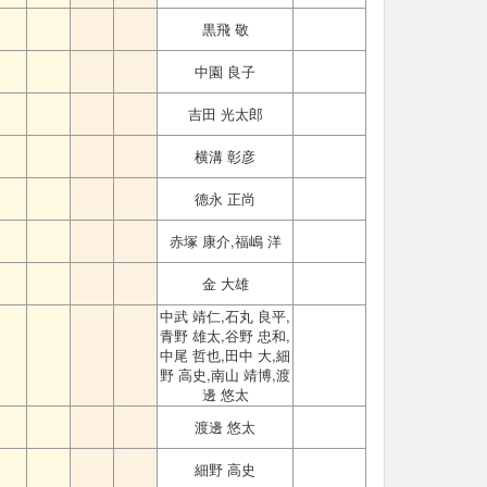
黒飛 敬
中園 良子
吉田 光太郎
横溝 彰彦
德永 正尚
赤塚 康介,福嶋 洋
金 大雄
中武 靖仁,石丸 良平,
青野 雄太,谷野 忠和,
中尾 哲也,田中 大,細
野 高史,南山 靖博,渡
邊 悠太
渡邊 悠太
細野 高史