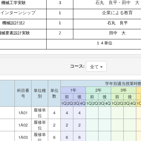
石丸 良平・田中 大
機械工学実験
３
期インターンシップ
企業による教育
１
機械設計法2
１
石丸 良平
機械要素設計実験
2
田中 大
１４単位
コース:
全て
学年別週当授業時
1年
2年
3年
科目番
単位種
単位
号
別
数
前
後
前
後
前
後
1Q
2Q
3Q
4Q
1Q
2Q
3Q
4Q
1Q
2Q
3Q
4Q
1
履修単
1A01
4
4
4
位
履修単
1A02
2
2
2
位
履修単
1A03
6
6
6
位