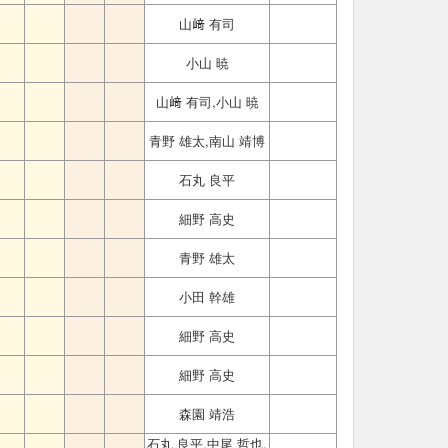
山﨑 有司
小山 暁
山﨑 有司,小山 暁
青野 雄太,南山 靖博
石丸 良平
細野 高史
青野 雄太
小田 幹雄
細野 高史
細野 高史
森園 靖浩
石丸 良平,中尾 哲也,