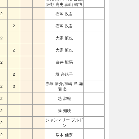
細野 高史,南山 靖博
2
石塚 政吾
2
石塚 政吾
2
大家 慎也
2
大家 慎也
2
白井 龍馬
2
堀 奈緒子
赤塚 康介,福嶋 洋,滿
2
2
園 良一
2
趙 淑範
2
藤 知映
ジャンマリー プルド
2
ン
2
常木 佳奈