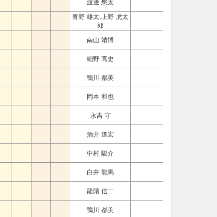
渡邊 悠太
青野 雄太,上野 虎太
郎
南山 靖博
細野 高史
鴨川 都美
岡本 和也
永吉 守
酒井 道宏
中村 駿介
白井 龍馬
龍頭 信二
鴨川 都美