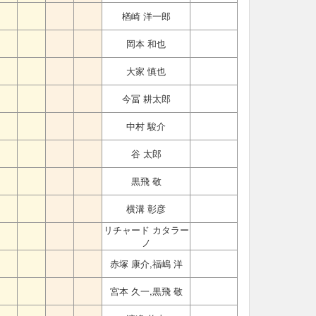
楢崎 洋一郎
岡本 和也
大家 慎也
今冨 耕太郎
中村 駿介
谷 太郎
黒飛 敬
横溝 彰彦
リチャード カタラー
ノ
赤塚 康介,福嶋 洋
宮本 久一,黒飛 敬