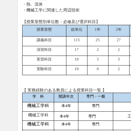
・熱、流体
・機械工学に関連した周辺技術
【授業形態別単位数：必修及び選択科目】
授業形態
総単位
1
年
2
年
講義科目
115
25
27
演習科目
17
2
2
実習科目
19
5
5
実験科目
19
0
2
【 実務経験のある教員による授業科目一覧 】
学 科
開講年次
専門・一般
機械工学科
本
4
年
専門
機械工学科
本
4
年
専門
工業
機械工学科
本
4
年
専門