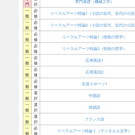
専門基礎（機械工学）
門
択
一
必
リベラルアーツ特論1（小説の近代、近代の小説
般
修
一
必
リベラルアーツ特論2（小説の近代、近代の小説
般
修
一
必
リベラルアーツ特論1（技術の哲学）
般
修
一
必
リベラルアーツ特論2（技術の哲学）
般
修
一
必
応用英語1
般
修
一
必
応用英語2
般
修
一
必
生涯スポーツ1
般
修
一
選
中国語
般
択
一
選
韓国語
般
択
一
選
フランス語
般
択
一
必
リベラルアーツ特論１（デジタル人文学）
般
修