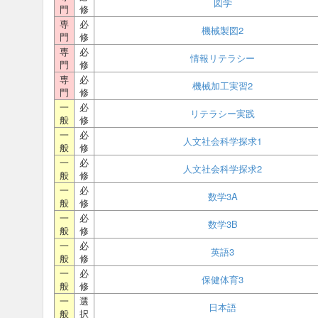
図学
門
修
専
必
機械製図2
門
修
専
必
情報リテラシー
門
修
専
必
機械加工実習2
門
修
一
必
リテラシー実践
般
修
一
必
人文社会科学探求1
般
修
一
必
人文社会科学探求2
般
修
一
必
数学3A
般
修
一
必
数学3B
般
修
一
必
英語3
般
修
一
必
保健体育3
般
修
一
選
日本語
般
択