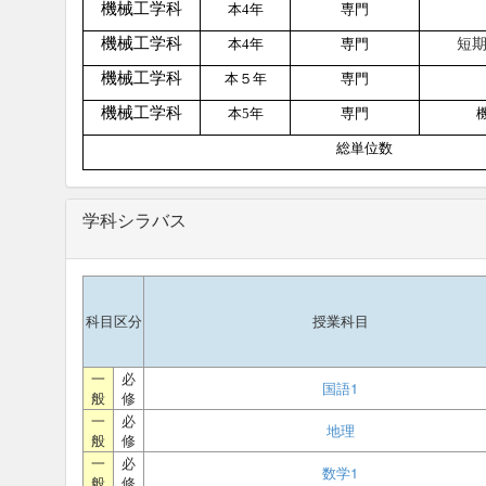
機械工学科
本
4
年
専門
短
機械工学科
本
4
年
専門
機械工学科
本５年
専門
機械工学科
本
5
年
専門
総単位数
学科シラバス
科目区分
授業科目
一
必
国語1
般
修
一
必
地理
般
修
一
必
数学1
般
修