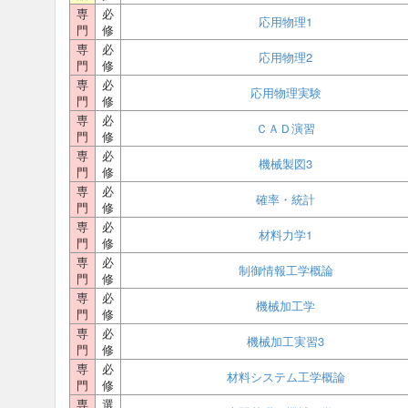
専
必
応用物理1
門
修
専
必
応用物理2
門
修
専
必
応用物理実験
門
修
専
必
ＣＡＤ演習
門
修
専
必
機械製図3
門
修
専
必
確率・統計
門
修
専
必
材料力学1
門
修
専
必
制御情報工学概論
門
修
専
必
機械加工学
門
修
専
必
機械加工実習3
門
修
専
必
材料システム工学概論
門
修
専
選